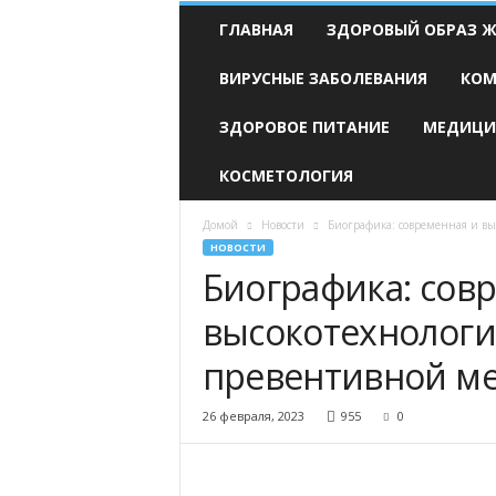
Н
ГЛАВНАЯ
ЗДОРОВЫЙ ОБРАЗ 
А
Р
ВИРУСНЫЕ ЗАБОЛЕВАНИЯ
КОМ
О
Д
ЗДОРОВОЕ ПИТАНИЕ
МЕДИЦИ
Н
А
Я
КОСМЕТОЛОГИЯ
М
Е
Домой
Новости
Биографика: современная и в
Д
НОВОСТИ
И
Биографика: сов
Ц
И
высокотехнологи
Н
А
превентивной м
26 февраля, 2023
955
0