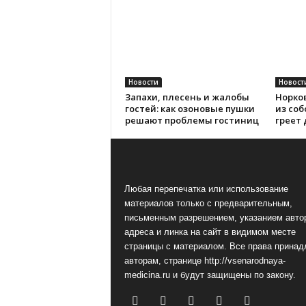
Новости
Новост
Запахи, плесень и жалобы
Норко
гостей: как озоновые пушки
из соб
решают проблемы гостиниц
греет 
Любая перепечатка или использование
материалов только с предварительным,
письменным разрешением, указанием авто
адреса и линка на сайт в видимом месте
страницы с материалом. Все права принад
авторам, странице http://vsenarodnaya-
medicina.ru и будут защищены по закону.