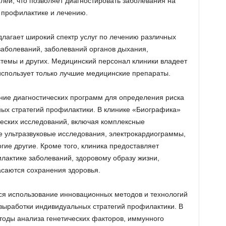
елей, что позволяет диагностировать заболевания на
 профилактике и лечению.
длагает широкий спектр услуг по лечению различных
заболеваний, заболеваний органов дыхания,
темы и других. Медицинский персонал клиники владеет
спользует только лучшие медицинские препараты.
ние диагностических программ для определения риска
ых стратегий профилактики. В клинике «Биографика»
еских исследований, включая комплексные
е ультразвуковые исследования, электрокардиограммы,
е другие. Кроме того, клиника предоставляет
лактике заболеваний, здоровому образу жизни,
асаются сохранения здоровья.
ся использование инновационных методов и технологий
выработки индивидуальных стратегий профилактики. В
оды анализа генетических факторов, иммунного