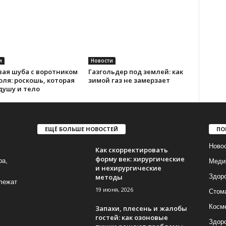
и
Новости
вая шуба с воротником
Газгольдер под землей: как
оля: роскошь, которая
зимой газ не замерзает
душу и тело
ЕЩЁ БОЛЬШЕ НОВОСТЕЙ
ПО
Ново
Как скорректировать
форму век: хирургические
ра,
Меди
и нехирургические
методы
Здор
лежат
19 июня, 2026
Стом
Косм
Запахи, плесень и жалобы
гостей: как озоновые
Здоро