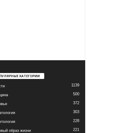
ПУЛЯРНЫЕ КАТЕГОРИИ
1139
сти
500
цина
372
овье
303
атология
228
етология
221
вый образ жизни