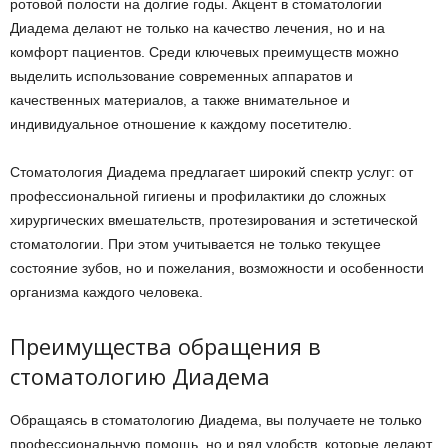
ротовой полости на долгие годы. Акцент в стоматологии
Диадема делают не только на качество лечения, но и на
комфорт пациентов. Среди ключевых преимуществ можно
выделить использование современных аппаратов и
качественных материалов, а также внимательное и
индивидуальное отношение к каждому посетителю.
Стоматология Диадема предлагает широкий спектр услуг: от
профессиональной гигиены и профилактики до сложных
хирургических вмешательств, протезирования и эстетической
стоматологии. При этом учитывается не только текущее
состояние зубов, но и пожелания, возможности и особенности
организма каждого человека.
Преимущества обращения в
стоматологию Диадема
Обращаясь в стоматологию Диадема, вы получаете не только
профессиональную помощь, но и ряд удобств, которые делают