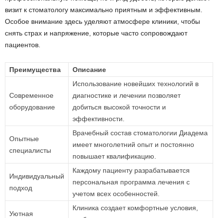
визит к стоматологу максимально приятным и эффективным.
Особое внимание здесь уделяют атмосфере клиники, чтобы
снять страх и напряжение, которые часто сопровождают
пациентов.
Преимущества
Описание
Использование новейших технологий в
Современное
диагностике и лечении позволяет
оборудование
добиться высокой точности и
эффективности.
Врачебный состав стоматологии Диадема
Опытные
имеет многолетний опыт и постоянно
специалисты
повышает квалификацию.
Каждому пациенту разрабатывается
Индивидуальный
персональная программа лечения с
подход
учетом всех особенностей.
Клиника создает комфортные условия,
Уютная