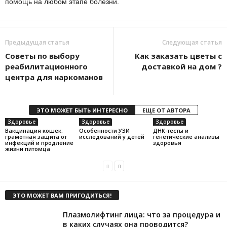
помощь на любом этапе болезни.
Предыдущая статья
Следующая статья
Советы по выбору
Как заказать цветы с
реабилитационного
доставкой на дом ?
центра для наркоманов
ЭТО МОЖЕТ БЫТЬ ИНТЕРЕСНО
ЕЩЕ ОТ АВТОРА
Здоровье
Здоровье
Здоровье
Вакцинация кошек:
Особенности УЗИ
ДНК-тесты и
грамотная защита от
исследований у детей
генетические анализы
инфекций и продление
здоровья
жизни питомца
ЭТО МОЖЕТ ВАМ ПРИГОДИТЬСЯ!
Плазмолифтинг лица: что за процедура и
в каких случаях она проводится?