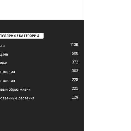
ПУЛЯРНЫЕ КАТЕГОРИИ
1139
сти
500
цина
372
овье
303
атология
228
етология
221
вый образ жизни
129
рственные растения