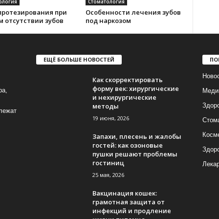
ология
Стоматология
протезирования при
Особенности лечения зубов
м отсутствии зубов
под наркозом
ЕЩЁ БОЛЬШЕ НОВОСТЕЙ
ПО
Ново
Как скорректировать
форму век: хирургические
ра,
Меди
и нехирургические
методы
Здор
лежат
19 июня, 2026
Стом
Косм
Запахи, плесень и жалобы
гостей: как озоновые
Здоро
пушки решают проблемы
гостиниц
Лека
25 мая, 2026
Вакцинация кошек:
грамотная защита от
инфекций и продление