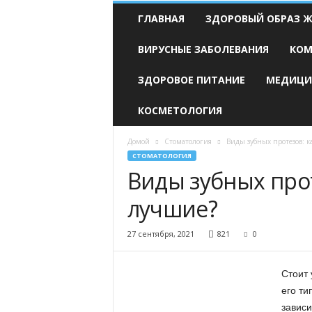
Н
ГЛАВНАЯ
ЗДОРОВЫЙ ОБРАЗ 
А
Р
ВИРУСНЫЕ ЗАБОЛЕВАНИЯ
КОМ
О
Д
ЗДОРОВОЕ ПИТАНИЕ
МЕДИЦИ
Н
А
Я
КОСМЕТОЛОГИЯ
М
Е
Домой
Стоматология
Виды зубных протезов: 
Д
СТОМАТОЛОГИЯ
И
Виды зубных про
Ц
И
лучшие?
Н
А
27 сентября, 2021
821
0
Стоит 
его ти
зависи