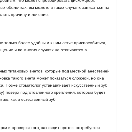
удобным, что может спровоцировать дискомфорт,
ых оболочках. вы можете в таких случаях записаться на
елить причину и лечение.
е только более удобны и к ним легче приспособиться,
щение и во многих случаях не отличаются в
ых титановых винтов, которые под местной анестезией
новка такого винта может показаться сложной, но она
са. Позже стоматолог устанавливает искусственный зуб
) поверх подготовленного крепления, который будет
к же, как и естественный зуб.
ки и проверки того, как сидит протез, потребуется